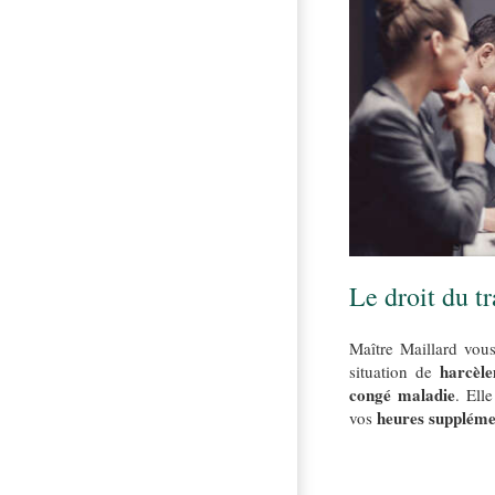
Le droit du tr
Maître Maillard vou
harcèl
situation de
congé maladie
. Ell
heures suppléme
vos