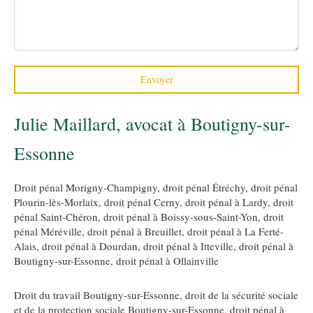
Envoyer
Julie Maillard, avocat à Boutigny-sur-
Essonne
Droit pénal Morigny-Champigny
,
droit pénal Étréchy
,
droit pénal
Plourin-lès-Morlaix
,
droit pénal Cerny
,
droit pénal à Lardy
,
droit
pénal Saint-Chéron
,
droit pénal à Boissy-sous-Saint-Yon
,
droit
pénal Méréville
,
droit pénal à Breuillet
,
droit pénal à La Ferté-
Alais
,
droit pénal à Dourdan
,
droit pénal à Itteville
,
droit pénal à
Boutigny-sur-Essonne
,
droit pénal à Ollainville
Droit du travail Boutigny-sur-Essonne
,
droit de la sécurité sociale
et de la protection sociale Boutigny-sur-Essonne
,
droit pénal à